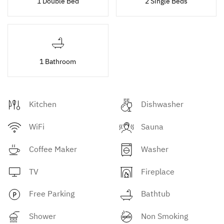
1 Double Bed
2 Single Beds
1 Bathroom
Kitchen
Dishwasher
WiFi
Sauna
Coffee Maker
Washer
TV
Fireplace
Free Parking
Bathtub
Shower
Non Smoking