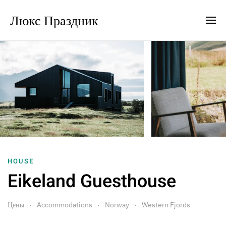
Люкс Праздник
HOUSE
Eikeland Guesthouse
Цены
Accommodations
Norway
Western Fjords