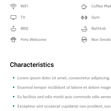
WiFi
Coffee Ma
TV
Gym
BBQ
Bathtub
Pets Welcome
Non Smoki
Characteristics
Lorem ipsum dolor sit amet, consectetur adipiscing.
Eiusmod tempor incididunt ut labore et dolore magna
Eu facilisis sed odio morbi quis commodo odio aene
Excepteur sint occaecat cupidatat non proident, sunt