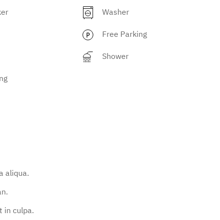
ker
Washer
Free Parking
Shower
ng
 aliqua.
an.
 in culpa.