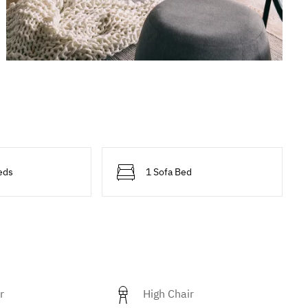
eds
1 Sofa Bed
r
High Chair