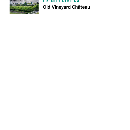
FRENCH RIVIERA
Old Vineyard Château