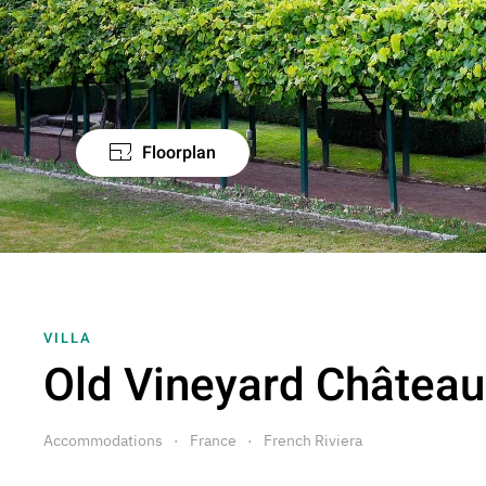
Floorplan
VILLA
Old Vineyard Château
Accommodations
France
French Riviera