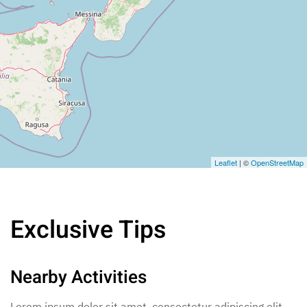
Leaflet
| ©
OpenStreetMap
Exclusive Tips
Nearby Activities
Lorem ipsum dolor sit amet, consectetur adipiscing elit,