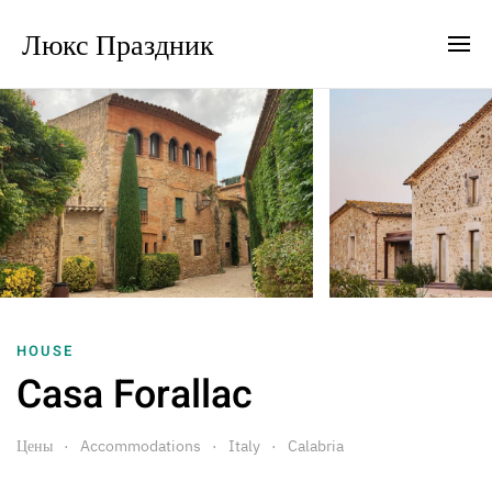
Люкс Праздник
HOUSE
Casa Forallac
Цены
Accommodations
Italy
Calabria