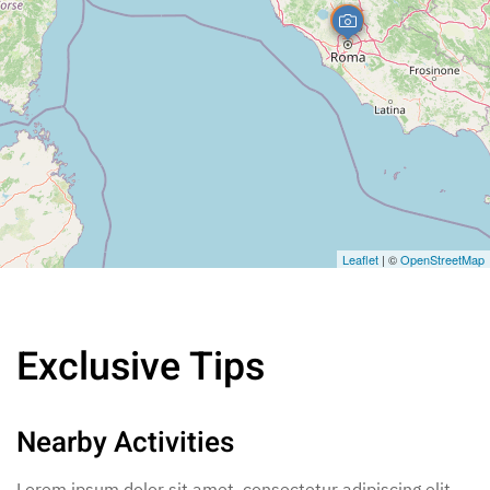
Leaflet
| ©
OpenStreetMap
Exclusive Tips
Nearby Activities
Lorem ipsum dolor sit amet, consectetur adipiscing elit,