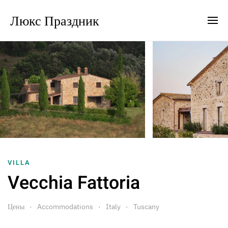
Люкс Праздник
VILLA
Vecchia Fattoria
Цены
Accommodations
Italy
Tuscany